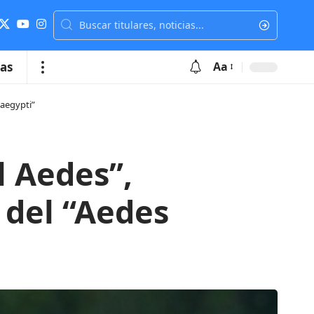
ias
Aa
 aegypti”
 Aedes”,
 del “Aedes