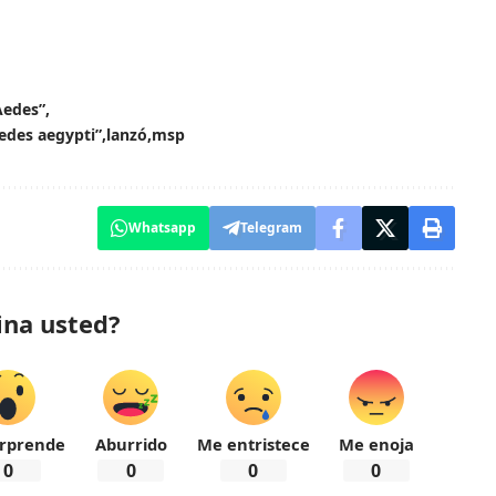
Aedes”
edes aegypti”
lanzó
msp
Whatsapp
Telegram
ina usted?
rprende
Aburrido
Me entristece
Me enoja
0
0
0
0