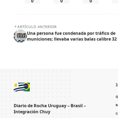
0
0
0
ARTÍCULO ANTERIOR
Una persona fue condenada por tráfico de
municiones; llevaba varias balas calibre 32
I
Q
Diario de Rocha Uruguay – Brasil –
R
Integración Chuy
C