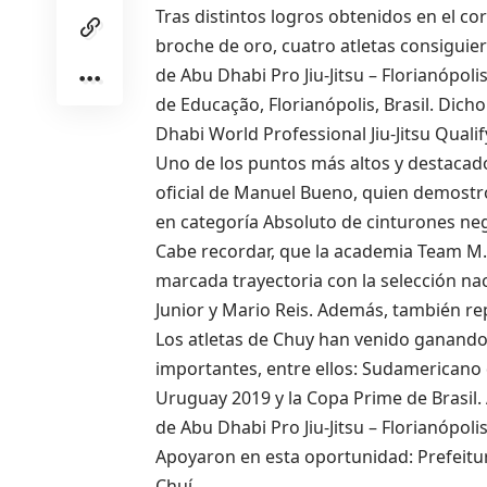
Tras distintos logros obtenidos en el co
broche de oro, cuatro atletas consigui
de Abu Dhabi Pro Jiu-Jitsu – Florianópoli
de Educação, Florianópolis, Brasil. Dic
Dhabi World Professional Jiu-Jitsu Qualif
Uno de los puntos más altos y destacados
oficial de Manuel Bueno, quien demostró
en categoría Absoluto de cinturones ne
Cabe recordar, que la academia Team M.
marcada trayectoria con la selección nac
Junior y Mario Reis. Además, también re
Los atletas de Chuy han venido ganando
importantes, entre ellos
:
Sudamericano 
Uruguay 2019 y la Copa Prime de Brasil
de Abu Dhabi Pro Jiu-Jitsu – Florianópolis
Apoyaron en esta oportunidad: Prefeitur
Chuí