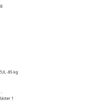
HE
ZUL -85 kg
 .
Máster 1