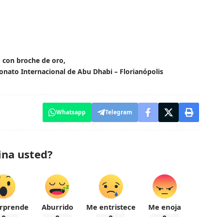
ño con broche de oro
onato Internacional de Abu Dhabi – Florianópolis
Whatsapp
Telegram
ina usted?
rprende
Aburrido
Me entristece
Me enoja