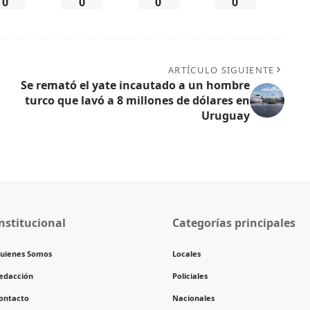
0
0
0
0
ARTÍCULO SIGUIENTE
Se remató el yate incautado a un hombre
turco que lavó a 8 millones de dólares en
Uruguay
nstitucional
Categorías principales
uienes Somos
Locales
edacción
Policiales
ontacto
Nacionales