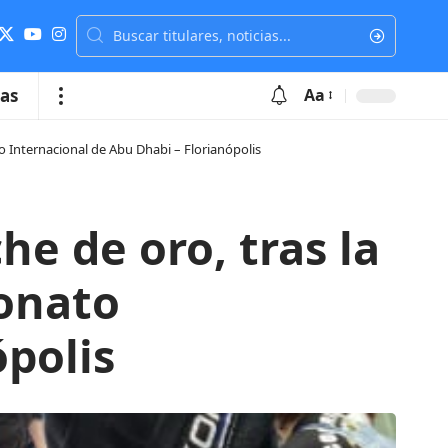
ias
Aa
to Internacional de Abu Dhabi – Florianópolis
he de oro, tras la
onato
ópolis