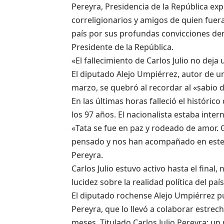
Pereyra, Presidencia de la República ex
correligionarios y amigos de quien fuera 
país por sus profundas convicciones de
Presidente de la República.
«El fallecimiento de Carlos Julio no deja 
El diputado Alejo Umpiérrez, autor de un
marzo, se quebró al recordar al «sabio de
En las últimas horas falleció el histórico
los 97 años. El nacionalista estaba inte
«Tata se fue en paz y rodeado de amor. 
pensado y nos han acompañado en este du
Pereyra.
Carlos Julio estuvo activo hasta el final
lucidez sobre la realidad política del pa
El diputado rochense Alejo Umpiérrez pub
Pereyra, que lo llevó a colaborar estrec
meses. Titulado Carlos Julio Pereyra: un 