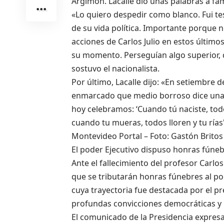
Argimón. Lacalle dio unas palabras a fam
«Lo quiero despedir como blanco. Fui te
de su vida política. Importante porque 
acciones de Carlos Julio en estos último
su momento. Perseguían algo superior, qu
sostuvo el nacionalista.
Por último, Lacalle dijo: «En setiembre
enmarcado que medio borroso dice una f
hoy celebramos: ‘Cuando tú naciste, todo
cuando tu mueras, todos lloren y tu rías'
Montevideo Portal – Foto: Gastón Brito
El poder Ejecutivo dispuso honras fúnebr
Ante el fallecimiento del profesor Carlos
que se tributarán honras fúnebres al polí
cuya trayectoria fue destacada por el 
profundas convicciones democráticas y 
El comunicado de la Presidencia expresa: