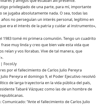
iliares y amigos que estaban allí presente.
stigo privilegiado de una parte, para mí, importante
no se jugaba absolutamente nada. O sea, todas las
s años no perseguían un interés personal, legítimo en
e era el interés de la patria y cuidar al instrumento»,
 del 1983 tomé mi primera comunión. Tengo un cuadrito
rase muy linda y creo que bien vale esta vida que
s reían y vos llorabas. Vive de tal manera, que
».
s | FocoUy
es por el fallecimiento de Carlos Julio Pereyra
 Julio Pereyra el domingo 9, el Poder Ejecutivo resolvió
tico de larga trayectoria en la vida pública del país,
presidente Tabaré Vázquez como las de un hombre de
republicanas.
 Comunicado: “Ante el fallecimiento de Carlos Julio