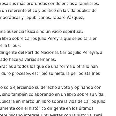
presa sus más profundas condolencias a familiares,
un referente ético y político en la vida pública del
mocráticas y republicanas. Tabaré Vázquez,
una ausencia física sino un vacío espiritual»
 libro sobre Carlos Julio Pereyra que se editará en
 la tribu».
 dirigente del Partido Nacional, Carlos Julio Pereyra, a
rnado hace ya varias semanas.
Gracias a todos los que de una forma u otra lo han
ro proceso», escribió su nieta, la periodista Inés
, no solo ejerciendo su derecho a voto y opinando con
ís, sino también colaborando en un libro sobre su vida.
licará en marzo un libro sobre la vida de Carlos Julio
hamente con el histórico dirigente en los últimos
republicano integral. Entrevistas con la historia, será