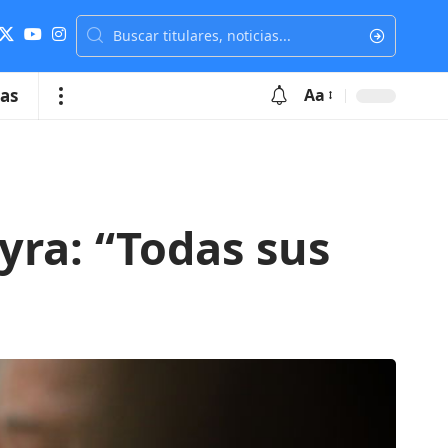
ias
Aa
eyra: “Todas sus