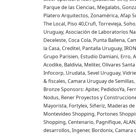
Parque de las Ciencias, Megalabs, Gonz
Platero Arquitectos, Zonamérica, Afap 
The Local, Piso 40,Crufi, Torrevieja, Soh
Uruguay, Asociación de Laboratorios Na
Deceleste, Coca Cola, Punta Ballena, Ca
la Casa, Creditel, Pantalla Uruguay, IRO
Grupo Parisien, Estudio Damiani, Erro, A
Acodike, Baldivia, Meliter, Olivares Sant
Infocorp, Urudata, Sevel Uruguay, Vidri
& fiscales, Camara Uruguay de Semillas, 
Bronze Sponsors: Apiter, PedidosYa, Ferre
Nodus, Rener Proyectos y Construccione
Mayorista, Fortylex, Siñeriz, Maderas de 
Montevideo Shopping, Portones Shoppin
Shopping, Centenario, Pagnifique, ALAN
desarrollos, Ingener, Bordonix, Camara