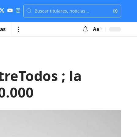
ias
Aa
eTodos ; la
0.000