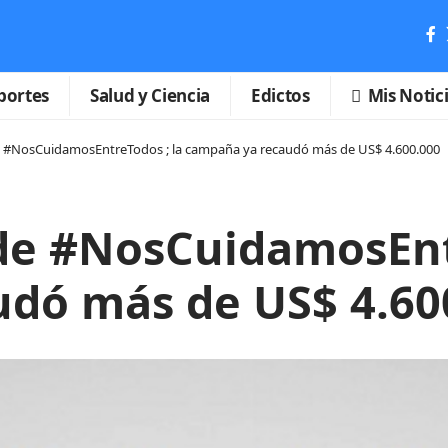
portes
Salud y Ciencia
Edictos
Mis Notic
 #NosCuidamosEntreTodos ; la campaña ya recaudó más de US$ 4.600.000
e #NosCuidamosEntr
dó más de US$ 4.60