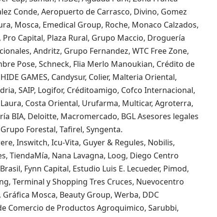
alez Conde, Aeropuerto de Carrasco, Divino, Gomez
Sura, Mosca, Emedical Group, Roche, Monaco Calzados,
o, Pro Capital, Plaza Rural, Grupo Maccio, Droguería
cionales, Andritz, Grupo Fernandez, WTC Free Zone,
mbre Pose, Schneck, Flia Merlo Manoukian, Crédito de
NHIDE GAMES, Candysur, Colier, Malteria Oriental,
dria, SAIP, Logifor, Créditoamigo, Cofco Internacional,
a Laura, Costa Oriental, Urufarma, Multicar, Agroterra,
ería BIA, Deloitte, Macromercado, BGL Asesores legales
Grupo Forestal, Tafirel, Syngenta.
re, Inswitch, Icu-Vita, Guyer & Regules, Nobilis,
s, TiendaMía, Nana Lavagna, Loog, Diego Centro
Brasil, Fynn Capital, Estudio Luis E. Lecueder, Pimod,
g, Terminal y Shopping Tres Cruces, Nuevocentro
, Gráfica Mosca, Beauty Group, Werba, DDC
 de Comercio de Productos Agroquimico, Sarubbi,