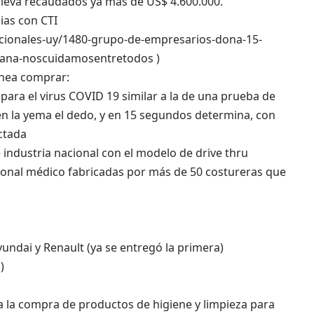
eva recaudados ya más de US$ 4.600.000.
as con CTI
acionales-uy/1480-grupo-de-empresarios-dona-15-
mpana-noscuidamosentretodos
)
anea comprar:
 para el virus COVID 19 similar a la de una prueba de
en la yema el dedo, y en 15 segundos determina, con
ectada
 industria nacional con el modelo de drive thru
sonal médico fabricadas por más de 50 costureras que
ndai y Renault (ya se entregó la primera)
)
a la compra de productos de higiene y limpieza para