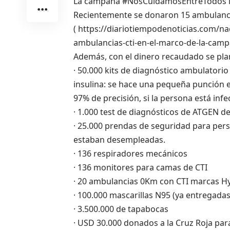
La campaña #NosCuidamosEntreTodos ll
Recientemente se donaron 15 ambulanci
(
https://diariotiempodenoticias.com/n
ambulancias-cti-en-el-marco-de-la-ca
Además, con el dinero recaudado se pl
· 50.000 kits de diagnóstico ambulatorio
insulina: se hace una pequeña punción 
97% de precisión, si la persona está inf
· 1.000 test de diagnósticos de ATGEN de
· 25.000 prendas de seguridad para per
estaban desempleadas.
· 136 respiradores mecánicos
· 136 monitores para camas de CTI
· 20 ambulancias 0Km con CTI marcas Hyu
· 100.000 mascarillas N95 (ya entregadas
· 3.500.000 de tapabocas
· USD 30.000 donados a la Cruz Roja par