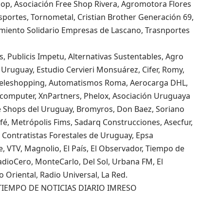
hop, Asociación Free Shop Rivera, Agromotora Flores
ansportes, Tornometal, Cristian Brother Generación 69,
imiento Solidario Empresas de Lascano, Trasnportes
, Publicis Impetu, Alternativas Sustentables, Agro
O Uruguay, Estudio Cervieri Monsuárez, Cifer, Romy,
, Teleshopping, Automatismos Roma, Aerocarga DHL,
computer, XnPartners, Phelox, Asociación Uruguaya
e Shops del Uruguay, Bromyros, Don Baez, Soriano
fé, Metrópolis Fims, Sadarq Construcciones, Asecfur,
Contratistas Forestales de Uruguay, Epsa
e, VTV, Magnolio, El País, El Observador, Tiempo de
adioCero, MonteCarlo, Del Sol, Urbana FM, El
o Oriental, Radio Universal, La Red.
TIEMPO DE NOTICIAS DIARIO IMRESO