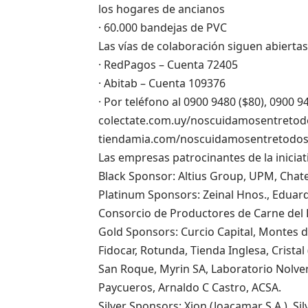
los hogares de ancianos
· 60.000 bandejas de PVC
Las vías de colaboración siguen abiertas
· RedPagos – Cuenta 72405
· Abitab – Cuenta 109376
· Por teléfono al 0900 9480 ($80), 0900 9
colectate.com.uy/noscuidamosentretodos
tiendamia.com/noscuidamosentretodo
Las empresas patrocinantes de la iniciat
Black Sponsor: Altius Group, UPM, Chat
Platinum Sponsors: Zeinal Hnos., Eduardo
Consorcio de Productores de Carne del 
Gold Sponsors: Curcio Capital, Montes de
Fidocar, Rotunda, Tienda Inglesa, Cristal
San Roque, Myrin SA, Laboratorio Nolver, 
Paycueros, Arnaldo C Castro, ACSA.
Silver Sponsors: Xion (Joacamar S.A.), S