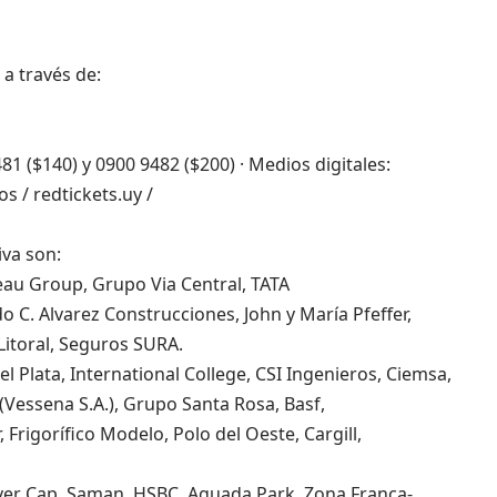
 a través de:
481 ($140) y 0900 9482 ($200) · Medios digitales:
 / redtickets.uy /
s
iva son:
eau Group, Grupo Via Central, TATA
 C. Alvarez Construcciones, John y María Pfeffer,
Litoral, Seguros SURA.
l Plata, International College, CSI Ingenieros, Ciemsa,
 (Vessena S.A.), Grupo Santa Rosa, Basf,
Frigorífico Modelo, Polo del Oeste, Cargill,
ilver Cap, Saman, HSBC, Aguada Park, Zona Franca-