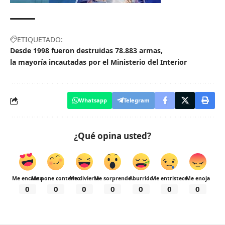
ETIQUETADO:
Desde 1998 fueron destruidas 78.883 armas
la mayoría incautadas por el Ministerio del Interior
Whatsapp
Telegram
¿Qué opina usted?
Me encanta
Me pone contento
Me divierte
Me sorprende
Aburrido
Me entristece
Me enoja
0
0
0
0
0
0
0