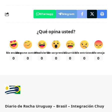
Whatsapp
Telegram
¿Qué opina usted?
Me encanta
Me pone contento
Me divierte
Me sorprende
Aburrido
Me entristece
Me enoja
0
0
0
0
0
0
0
Diario de Rocha Uruguay – Brasil – Integración Chuy