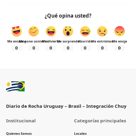
¿Qué opina usted?
Me encanta
Me pone contento
Me divierte
Me sorprende
Aburrido
Me entristece
Me enoja
0
0
0
0
0
0
0
Diario de Rocha Uruguay – Brasil – Integración Chuy
Institucional
Categorías principales
Quienes Somos
Locales