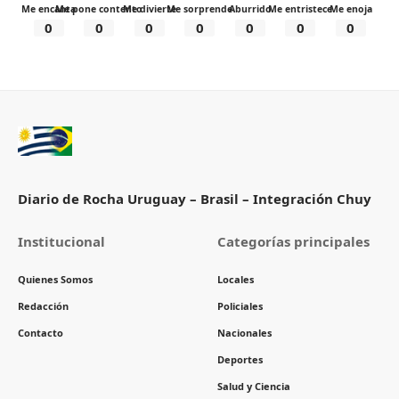
Me encanta
Me pone contento
Me divierte
Me sorprende
Aburrido
Me entristece
Me enoja
0
0
0
0
0
0
0
Diario de Rocha Uruguay – Brasil – Integración Chuy
Institucional
Categorías principales
Quienes Somos
Locales
Redacción
Policiales
Contacto
Nacionales
Deportes
Salud y Ciencia