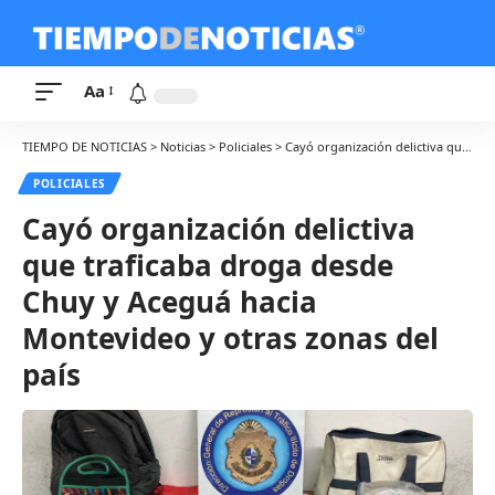
Aa
TIEMPO DE NOTICIAS
>
Noticias
>
Policiales
>
Cayó organización delictiva que traficaba droga desde Chuy y Aceguá hacia Montevideo y otras zonas del país
POLICIALES
Cayó organización delictiva
que traficaba droga desde
Chuy y Aceguá hacia
Montevideo y otras zonas del
país