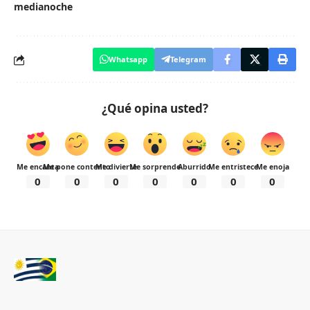
medianoche
Whatsapp
Telegram
¿Qué opina usted?
Me encanta
Me pone contento
Me divierte
Me sorprende
Aburrido
Me entristece
Me enoja
0
0
0
0
0
0
0