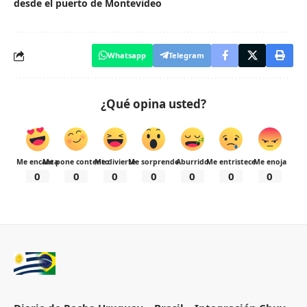
desde el puerto de Montevideo
Whatsapp
Telegram
¿Qué opina usted?
Me encanta
Me pone contento
Me divierte
Me sorprende
Aburrido
Me entristece
Me enoja
0
0
0
0
0
0
0