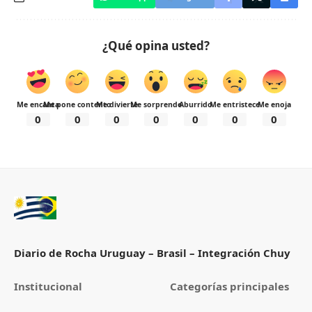
¿Qué opina usted?
Me encanta
Me pone contento
Me divierte
Me sorprende
Aburrido
Me entristece
Me enoja
0
0
0
0
0
0
0
Diario de Rocha Uruguay – Brasil – Integración Chuy
Institucional
Categorías principales