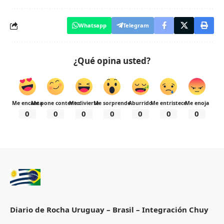
Whatsapp
Telegram
¿Qué opina usted?
Me encanta
Me pone contento
Me divierte
Me sorprende
Aburrido
Me entristece
Me enoja
0
0
0
0
0
0
0
Diario de Rocha Uruguay – Brasil – Integración Chuy