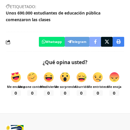
ETIQUETADO:
Unos 690.000 estudiantes de educación pública
comenzaron las clases
Whatsapp
Telegram
¿Qué opina usted?
Me encanta
Me pone contento
Me divierte
Me sorprende
Aburrido
Me entristece
Me enoja
0
0
0
0
0
0
0