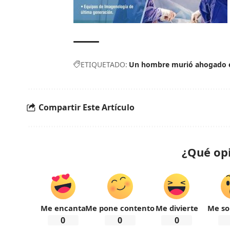
ETIQUETADO:
Un hombre murió ahogado en 
Compartir Este Artículo
¿Qué op
Me encanta
Me pone contento
Me divierte
Me so
0
0
0