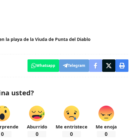
la playa de la Viuda de Punta del Diablo
Whatsapp
Telegram
ina usted?
rprende
Aburrido
Me entristece
Me enoja
0
0
0
0