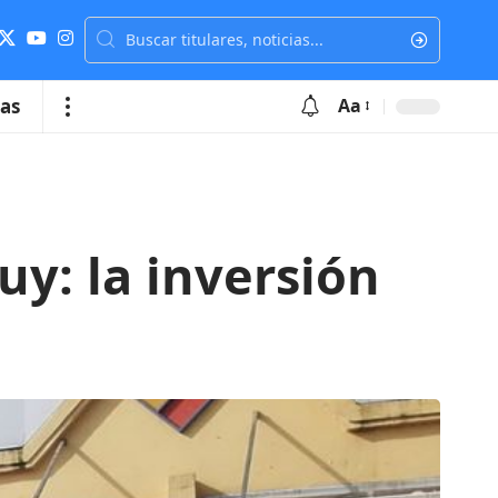
ias
Aa
y: la inversión