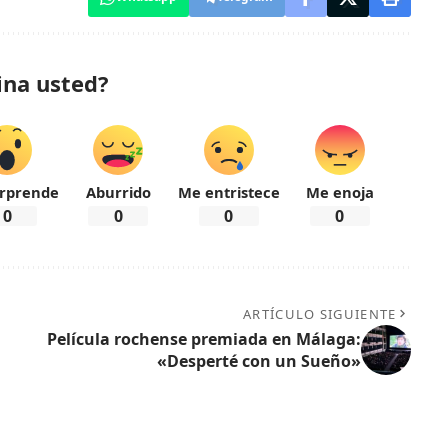
ina usted?
rprende
Aburrido
Me entristece
Me enoja
0
0
0
0
ARTÍCULO SIGUIENTE
Película rochense premiada en Málaga:
«Desperté con un Sueño»