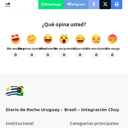
Whatsapp
Telegram
¿Qué opina usted?
Me encanta
Me pone contento
Me divierte
Me sorprende
Aburrido
Me entristece
Me enoja
0
0
0
0
0
0
0
Diario de Rocha Uruguay – Brasil – Integración Chuy
Institucional
Categorías principales