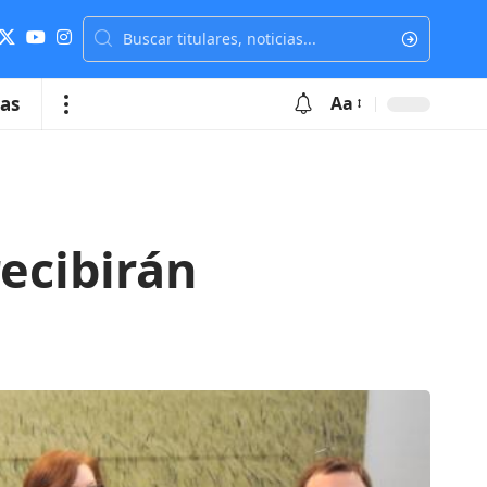
ias
Aa
ecibirán