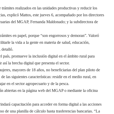
e trámites realizados en las unidades productivas y reducir los
cias, explicó Mattos, este jueves 6, acompañado por los directores
ecuarias del MGAP, Fernanda Maldonado; y la subdirectora de
 trámites en papel, porque “son engorrosos y demoran”. Valoró
ilitarle la vida a la gente en materia de salud, educación,
 detalló.
 país, promueve la inclusión digital en el ámbito rural para
 así la brecha digital que presenta el sector.
mujeres, mayores de 18 años, no beneficiarias del plan piloto de
e las siguientes características: residir en el medio rural, en
jar en el sector agropecuario y de la pesca.
stán abiertas en la página web del MGAP o mediante la oficina
rindará capacitación para acceder en forma digital a las acciones
o de una planilla de cálculo hasta trasferencias bancarias. “La