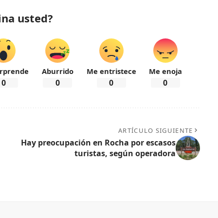
ina usted?
rprende
Aburrido
Me entristece
Me enoja
0
0
0
0
ARTÍCULO SIGUIENTE
Hay preocupación en Rocha por escasos
turistas, según operadora