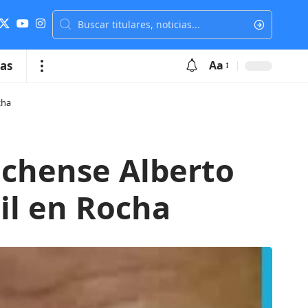
ias
Aa
cha
ochense Alberto
il en Rocha