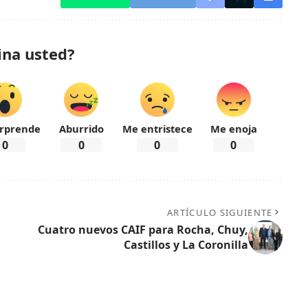
ina usted?
rprende
Aburrido
Me entristece
Me enoja
0
0
0
0
ARTÍCULO SIGUIENTE
Cuatro nuevos CAIF para Rocha, Chuy,
Castillos y La Coronilla