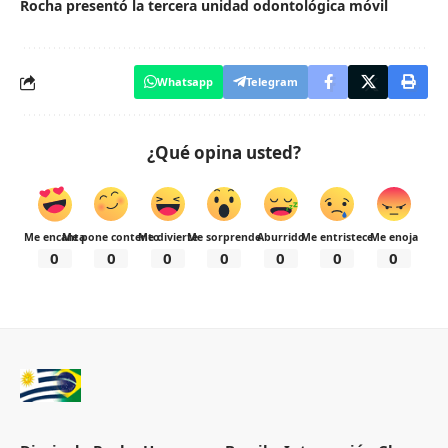
Rocha presentó la tercera unidad odontológica móvil
Whatsapp
Telegram
¿Qué opina usted?
Me encanta
Me pone contento
Me divierte
Me sorprende
Aburrido
Me entristece
Me enoja
0
0
0
0
0
0
0