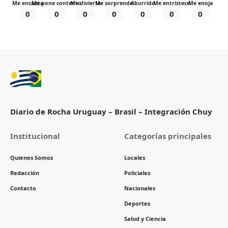
Me encanta
Me pone contento
Me divierte
Me sorprende
Aburrido
Me entristece
Me enoja
0
0
0
0
0
0
0
Diario de Rocha Uruguay – Brasil – Integración Chuy
Institucional
Categorías principales
Quienes Somos
Locales
Redacción
Policiales
Contacto
Nacionales
Deportes
Salud y Ciencia