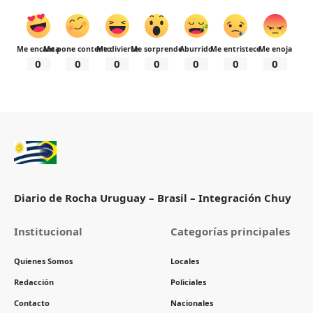
Me encanta
Me pone contento
Me divierte
Me sorprende
Aburrido
Me entristece
Me enoja
0
0
0
0
0
0
0
Diario de Rocha Uruguay – Brasil – Integración Chuy
Institucional
Categorías principales
Quienes Somos
Locales
Redacción
Policiales
Contacto
Nacionales