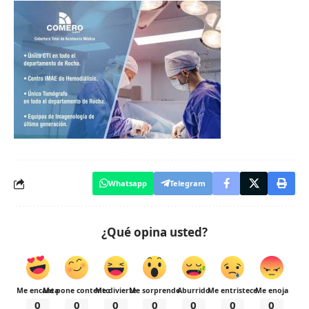
Whatsapp
Telegram
¿Qué opina usted?
Me encanta
Me pone contento
Me divierte
Me sorprende
Aburrido
Me entristece
Me enoja
0
0
0
0
0
0
0