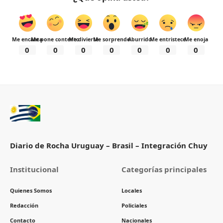
Me encanta
Me pone contento
Me divierte
Me sorprende
Aburrido
Me entristece
Me enoja
0
0
0
0
0
0
0
Diario de Rocha Uruguay – Brasil – Integración Chuy
Institucional
Categorías principales
Quienes Somos
Locales
Redacción
Policiales
Contacto
Nacionales