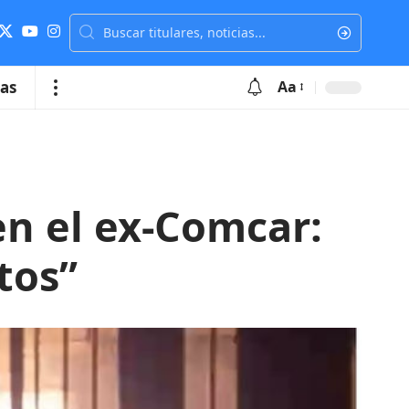
ias
Aa
en el ex-Comcar:
tos”