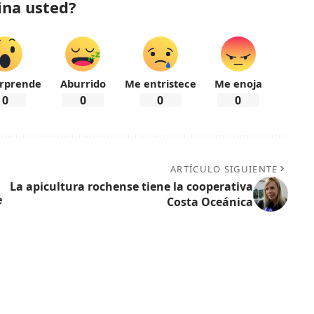
ina usted?
rprende
Aburrido
Me entristece
Me enoja
0
0
0
0
ARTÍCULO SIGUIENTE
La apicultura rochense tiene la cooperativa
e
Costa Oceánica