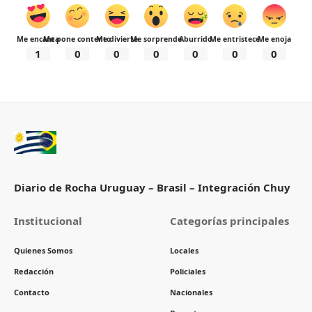
Me encanta
Me pone contento
Me divierte
Me sorprende
Aburrido
Me entristece
Me enoja
1
0
0
0
0
0
0
Diario de Rocha Uruguay – Brasil – Integración Chuy
Institucional
Categorías principales
Quienes Somos
Locales
Redacción
Policiales
Contacto
Nacionales