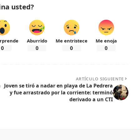
ina usted?
rprende
Aburrido
Me entristece
Me enoja
0
0
0
0
ARTÍCULO SIGUIENTE
a
Joven se tiró a nadar en playa de La Pedrera
y fue arrastrado por la corriente: terminó
derivado a un CTI