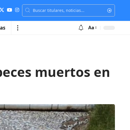
ias
Aa
 peces muertos en