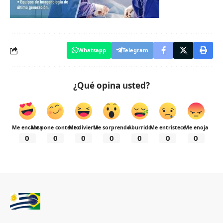
Whatsapp
Telegram
¿Qué opina usted?
Me encanta
Me pone contento
Me divierte
Me sorprende
Aburrido
Me entristece
Me enoja
0
0
0
0
0
0
0