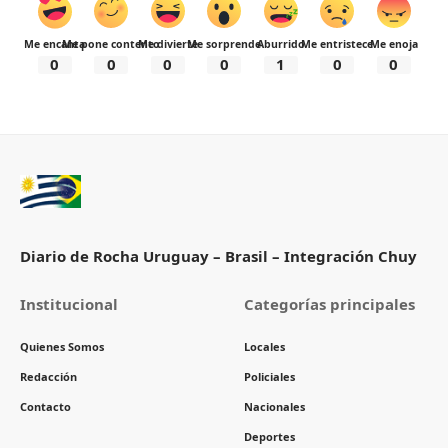
Me encanta
Me pone contento
Me divierte
Me sorprende
Aburrido
Me entristece
Me enoja
0
0
0
0
1
0
0
Diario de Rocha Uruguay – Brasil – Integración Chuy
Institucional
Categorías principales
Quienes Somos
Locales
Redacción
Policiales
Contacto
Nacionales
Deportes