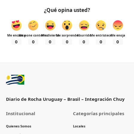
¿Qué opina usted?
Me encanta
Me pone contento
Me divierte
Me sorprende
Aburrido
Me entristece
Me enoja
0
0
0
0
0
0
0
Diario de Rocha Uruguay – Brasil – Integración Chuy
Institucional
Categorías principales
Quienes Somos
Locales