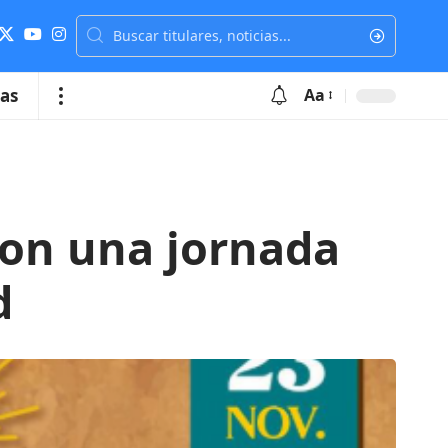
ias
Aa
con una jornada
d