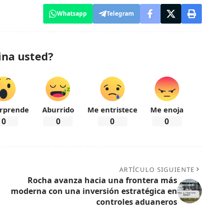
Whatsapp
Telegram
ina usted?
rprende
Aburrido
Me entristece
Me enoja
0
0
0
0
ARTÍCULO SIGUIENTE
Rocha avanza hacia una frontera más
moderna con una inversión estratégica en
controles aduaneros