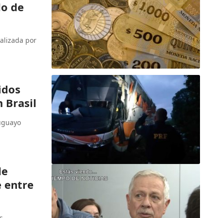
do de
alizada por
idos
 Brasil
ruguayo
de
 entre
s