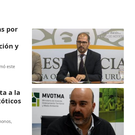
as por
ción y
rmó este
a a la
xóticos
monos,