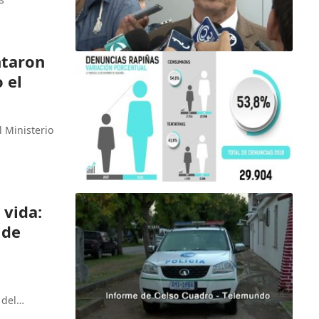
ntaron
 el
l Ministerio
 vida:
 de
 del…