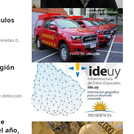
ulos
ionetas 0…
egión
e definición
de
l año,