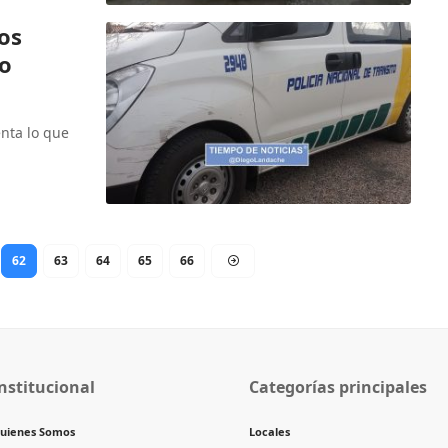
os
vo
enta lo que
62
63
64
65
66
nstitucional
Categorías principales
uienes Somos
Locales