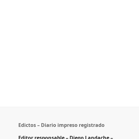
Edictos – Diario impreso registrado
Editor responsable – Diego Landache –