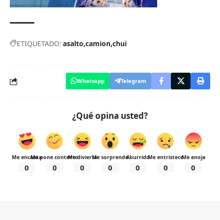
ETIQUETADO:
asalto
camion
chui
Whatsapp
Telegram
¿Qué opina usted?
Me encanta
Me pone contento
Me divierte
Me sorprende
Aburrido
Me entristece
Me enoja
0
0
0
0
0
0
0