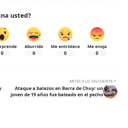
ina usted?
rprende
Aburrido
Me entristece
Me enoja
0
0
0
0
ARTÍCULO SIGUIENTE
y
Ataque a balazos en Barra de Chuy: un
joven de 19 años fue baleado en el pecho