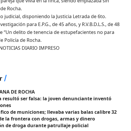
pareja que vivía en la finca, siendo emplazada sin
 de Rocha.
judicial, disponiendo la Justicia Letrada de 6to.
estigación para E.P.G., de 45 años, y R.V.B.D.L.S., de 48
 “Un delito de tenencia de estupefacientes no para
e Policía de Rocha.
NOTICIAS DIARIO IMPRESO
r
MANA DE ROCHA
resultó ser falsa: la joven denunciante inventó
iones
ico de municiones; llevaba varias balas calibre 32
de la frontera con drogas, armas y dinero
n de droga durante patrullaje policial