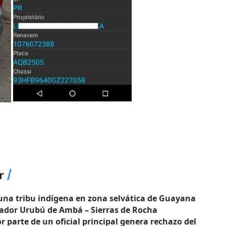
r
n una tribu indígena en zona selvática de Guayana
ador Urubú de Ambá – Sierras de Rocha
r parte de un oficial principal genera rechazo del