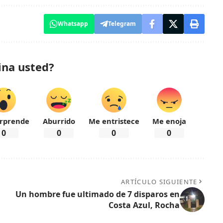
Whatsapp
Telegram
ina usted?
rprende
Aburrido
Me entristece
Me enoja
0
0
0
0
ARTÍCULO SIGUIENTE
Un hombre fue ultimado de 7 disparos en
Costa Azul, Rocha