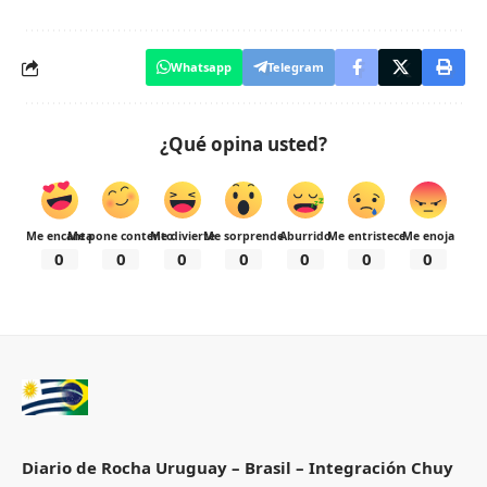
Whatsapp
Telegram
¿Qué opina usted?
Me encanta
Me pone contento
Me divierte
Me sorprende
Aburrido
Me entristece
Me enoja
0
0
0
0
0
0
0
Diario de Rocha Uruguay – Brasil – Integración Chuy