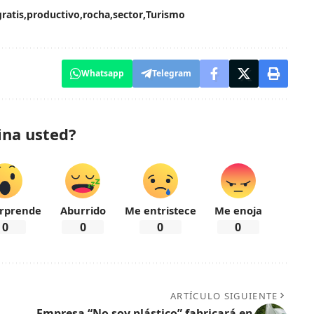
gratis
productivo
rocha
sector
Turismo
Whatsapp
Telegram
ina usted?
rprende
Aburrido
Me entristece
Me enoja
0
0
0
0
ARTÍCULO SIGUIENTE
Empresa “No soy plástico” fabricará en