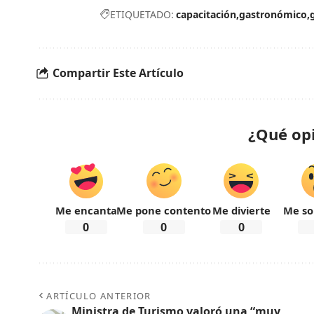
ETIQUETADO:
capacitación
gastronómico
Compartir Este Artículo
¿Qué op
Me encanta
Me pone contento
Me divierte
Me so
0
0
0
ARTÍCULO ANTERIOR
Ministra de Turismo valoró una “muy