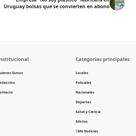
Uruguay bolsas que se convierten en abono
nstitucional
Categorías principales
uienes Somos
Locales
edacción
Policiales
ontacto
Nacionales
Deportes
Salud y Ciencia
Edictos
Mis Noticias