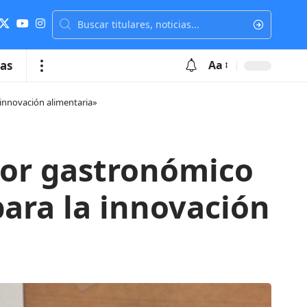
ias
Aa
 innovación alimentaria»
ctor gastronómico
para la innovación