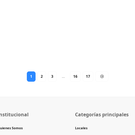
1
2
3
…
16
17
nstitucional
Categorías principales
uienes Somos
Locales