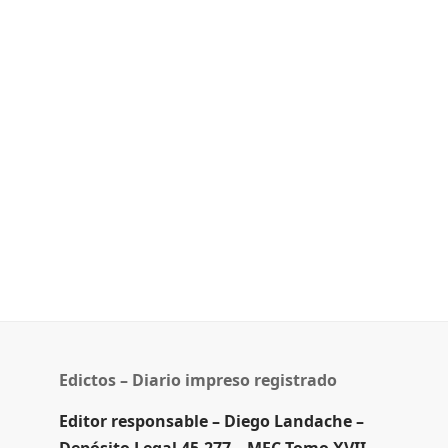
Edictos – Diario impreso registrado
Editor responsable – Diego Landache –
Depósito Legal 45.277 – MEC Tomo XVII