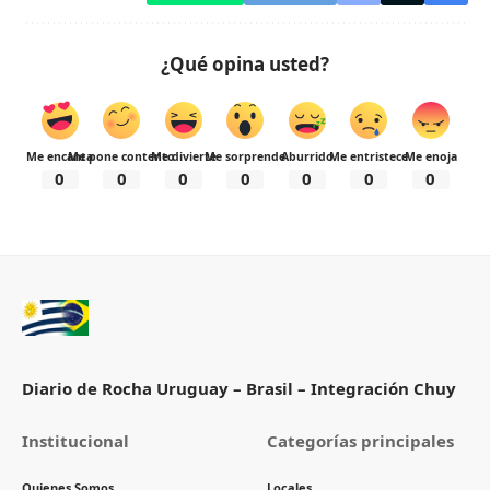
¿Qué opina usted?
Me encanta
Me pone contento
Me divierte
Me sorprende
Aburrido
Me entristece
Me enoja
0
0
0
0
0
0
0
Diario de Rocha Uruguay – Brasil – Integración Chuy
Institucional
Categorías principales
Quienes Somos
Locales