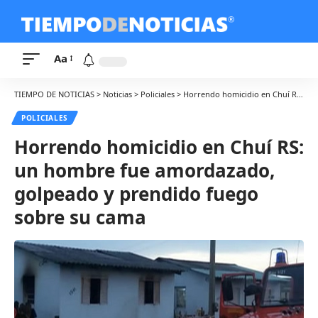
Aa
TIEMPO DE NOTICIAS
>
Noticias
>
Policiales
>
Horrendo homicidio en Chuí RS: un hombre fue amordazado, golpeado y prendido fuego sobre su cama
POLICIALES
Horrendo homicidio en Chuí RS:
un hombre fue amordazado,
golpeado y prendido fuego
sobre su cama