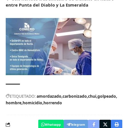
entre Punta del Diablo y La Esmeralda
ETIQUETADO:
amordazado
carbonizado
chui
golpeado
hombre
homicidio
horrendo
Whatsapp
Telegram