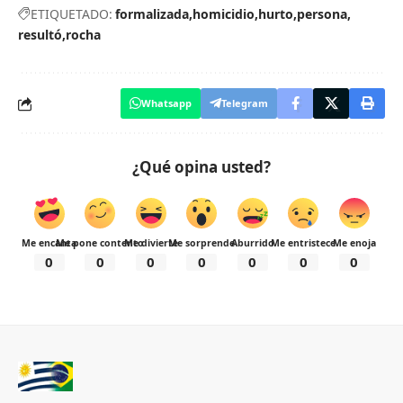
ETIQUETADO:
formalizada
homicidio
hurto
persona
resultó
rocha
Whatsapp
Telegram
¿Qué opina usted?
Me encanta
Me pone contento
Me divierte
Me sorprende
Aburrido
Me entristece
Me enoja
0
0
0
0
0
0
0