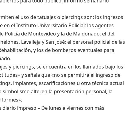
 abiertos para todo público, informó semanario
iten el uso de tatuajes o piercings son: los ingresos
 en el Instituto Universitario Policial; los agentes
 de Policía de Montevideo y la de Maldonado; el del
nelones, Lavalleja y San José; el personal policial de las
Rehabilitación, y los de bomberos eventuales para
nado.
jes y piercings, se encuentra en los llamados bajo los
titudes» y señala que «no se permitirá el ingreso de
ings, implantes, escarificaciones u otra técnica actual
o simbolismo alteren la presentación personal, la
niformes».
s diario impreso – De lunes a viernes con más