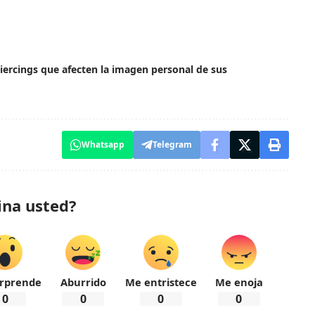
piercings que afecten la imagen personal de sus
Whatsapp
Telegram
ina usted?
rprende
Aburrido
Me entristece
Me enoja
0
0
0
0