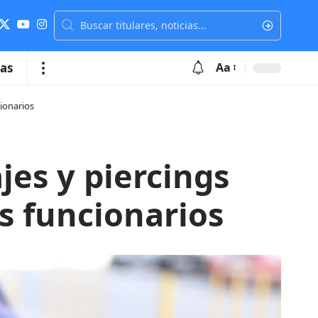
ias
Aa
cionarios
jes y piercings
s funcionarios