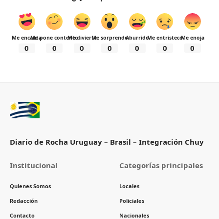
Me encanta
Me pone contento
Me divierte
Me sorprende
Aburrido
Me entristece
Me enoja
0
0
0
0
0
0
0
Diario de Rocha Uruguay – Brasil – Integración Chuy
Institucional
Categorías principales
Quienes Somos
Locales
Redacción
Policiales
Contacto
Nacionales