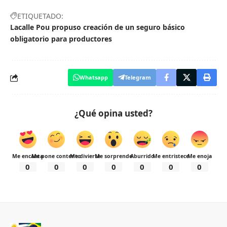
ETIQUETADO:
Lacalle Pou propuso creación de un seguro básico
obligatorio para productores
Whatsapp
Telegram
¿Qué opina usted?
Me encanta
Me pone contento
Me divierte
Me sorprende
Aburrido
Me entristece
Me enoja
0
0
0
0
0
0
0