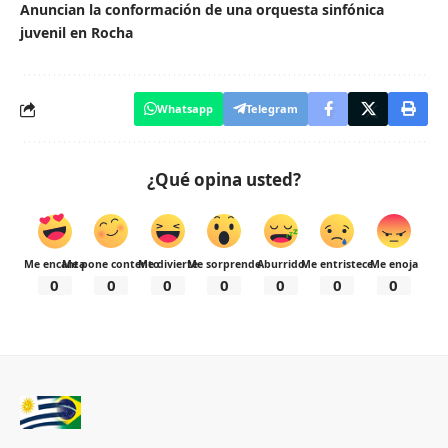
Anuncian la conformación de una orquesta sinfónica
juvenil en Rocha
Whatsapp
Telegram
¿Qué opina usted?
Me encanta
Me pone contento
Me divierte
Me sorprende
Aburrido
Me entristece
Me enoja
0
0
0
0
0
0
0