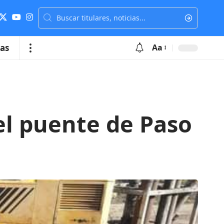
ias
Aa
el puente de Paso