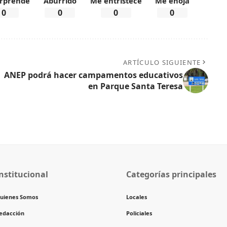
rprende
Aburrido
Me entristece
Me enoja
0
0
0
0
ARTÍCULO SIGUIENTE
ANEP podrá hacer campamentos educativos
en Parque Santa Teresa
nstitucional
Categorías principales
uienes Somos
Locales
edacción
Policiales