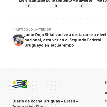
Me encanta
Me pone contento
Me divierte
Me so
0
0
0
ARTÍCULO ANTERIOR
Judo: Dojo Shiai vuelve a destacarse a nivel
nacional, esta vez en el Segundo Federal
Uruguayo en Tacuarembó
I
Q
Diario de Rocha Uruguay – Brasil –
R
Integración Chuy