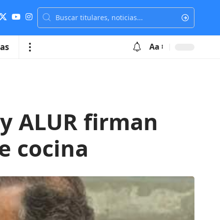
ias
Aa
 y ALUR firman
e cocina