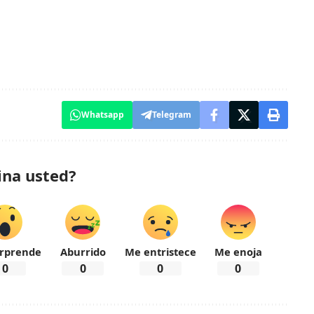
Whatsapp
Telegram
ina usted?
rprende
Aburrido
Me entristece
Me enoja
0
0
0
0