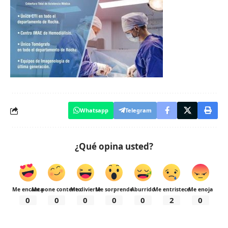
Whatsapp
Telegram
¿Qué opina usted?
Me encanta
Me pone contento
Me divierte
Me sorprende
Aburrido
Me entristece
Me enoja
0
0
0
0
0
2
0