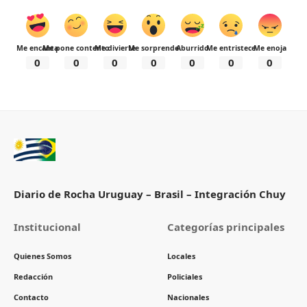
Me encanta
Me pone contento
Me divierte
Me sorprende
Aburrido
Me entristece
Me enoja
0
0
0
0
0
0
0
Diario de Rocha Uruguay – Brasil – Integración Chuy
Institucional
Categorías principales
Quienes Somos
Locales
Redacción
Policiales
Contacto
Nacionales