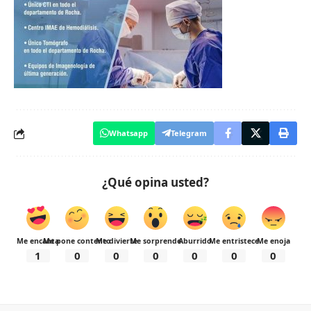
Whatsapp
Telegram
¿Qué opina usted?
Me encanta
Me pone contento
Me divierte
Me sorprende
Aburrido
Me entristece
Me enoja
1
0
0
0
0
0
0