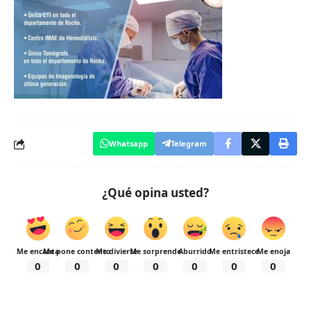
Whatsapp
Telegram
¿Qué opina usted?
Me encanta
Me pone contento
Me divierte
Me sorprende
Aburrido
Me entristece
Me enoja
0
0
0
0
0
0
0